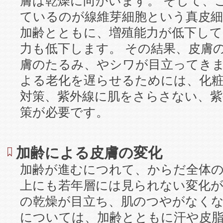
膚は乾燥に向かいます。 そして、
ているのが線維芽細胞という真皮細
加齢とともに、増殖能力が低下して
力も低下します。 その結果、皮膚
膚のたるみ、やシワが目立ってきま
よる老化を遅らせるためには、化
対策、紫外線に肌をさらさない、紫
策が必要です。
加齢による皮膚の変化
加齢が進むにつれて、からだ全体
上にも若年層には見られない変化が
の乾燥が目立ち、肌のつやがなくな
については、加齢とともに汗や皮脂