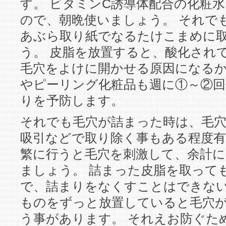
す。 ビタミンC誘導体配合の化粧
ので、朝晩使いましょう。 それで
あぶら取り紙でなるたけこまめに
う。 皮脂を放置すると、酸化され
毛穴をよけに開かせる原因になるか
やピーリング化粧品も週に①～②回
りを予防します。
それでも毛穴が詰まった時は、毛
吸引などで取り除く事もある程度有
繁に行うと毛穴を刺激して、余計
ましょう。 詰まった皮脂を取って
で、詰まりをなくすことはできな
ものをずっと放置していると毛穴
う事があります。 それえお防ぐた