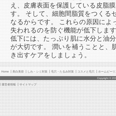
え、皮膚表面を保護している皮脂膜
す。 そして、細胞間脂質をつくる
なるからです。 これらの原因によ
失われるのを防ぐ機能が低下します
低下には、たっぷり肌に水分と油
が大切です。 潤いを補うことと、
き出すケアをしましょう。
Home
美白美容
しわ・シミ対策
毛穴・たるみ対策
コスメと毛穴
ホームピーリ
クレンジング
ドクターズコスメ
オールインワン化粧品
ヒアルロン酸とは
ヒアル
Copyright © 2
運営者情報
サイトマップ