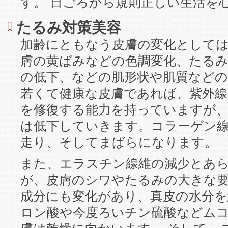
す。 日ごろから規則正しい生活を
たるみ対策美容
加齢にともなう皮膚の変化として
膚の黄ばみなどの色調変化、たるみ
の低下、などの肌形状や肌質など
若くて健康な皮膚であれば、紫外
を修復する能力を持っていますが
は低下していきます。コラーゲン
走り、そしてまばらになります。
また、エラスチン線維の減少とあ
が、皮膚のシワやたるみの大きな要
成分にも変化があり、真皮の水分
ロン酸や今度ろいチン硫酸などム