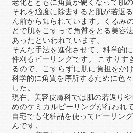
老化とともに角質が硬くなって肌
それを適度に除去すると肌が若返
ん前から知られています。くるみ
どで肌をこすって角質をとる美容
あったといわれています。
そんな手法を進化させて、科学的
件刈るピーリングです。 こすりす
るので、こすらずに肌に負担をか
科学的に角質を序所するために色々
した。
現在、美容皮膚科では肌の若返りや
めのケミカルピーリングが行われて
自宅でも化粧品を使ってピーリン
んです。