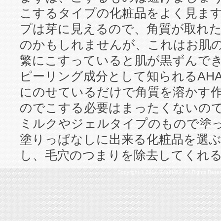
こするタイプの化粧品をよく見ま
プは芽に見えるので、角質が取れ
のかもしれませんが、これはお肌
繁にこすっていると肌が黒ずんで
ピーリング成分として知られるAH
にのせているだけで角質を溶かす作
のでこする必要はまったくないの
ミルクやジェルタイプのもので塗
塗りっぱなしに出来る化粧品を選
し、毛穴のつまりを除去してくれ
Copyright © 2014 美容対策室 All Rights Reser