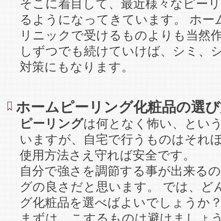
そこに着目して、最近様々なピー
るようになってきています。 ホー
リニックで受けるものよりも当然
しずつでも続けていけば、シミ、
対策にもなります。
ホームピーリング化粧品の選び
ピーリング
は何となく怖い、とい
いますが、自宅で行うものはそれ
使用方法さえ守れば安全です。
自分で強さを調節する事が出来る
グの良さだと思います。 では、ど
グ化粧品を選べばよいでしょうか
まずは、こするものは避けましょ